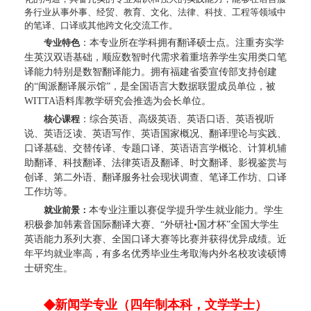
务行业从事外事、经贸、教育、文化、法律、科技、工程等领域中
的笔译、口译或其他跨文化交流工作。
专业特色
：
本专业所在学科拥有翻译硕士点。注重夯实学
生英汉双语基础，顺应数智时代需求着重培养学生实用类口笔
译能力特别是数智翻译能力。拥有福建省委宣传部支持创建
的
“闽派翻译展示馆”，是全国语言大数据联盟成员单位，被
WITTA语料库教学研究会推选为会长单位。
核心课程
：
综合英语、高级英语、英语口语、英语视听
说、英语泛读、英语写作、英语国家概况、翻译理论与实践、
口译基础、交替传译、专题口译、英语语言学概论、计算机辅
助翻译、科技翻译、法律英语及翻译、时文翻译、影视鉴赏与
创译、第二外语、翻译服务社会现状调查、笔译工作坊、口译
工作坊等。
就业前景：
本专业注重以赛促学提升学生就业能力。学生
积极参加韩素音国际翻译大赛、
“外研社•国才杯”全国大学生
英语能力系列大赛、全国口译大赛等比赛并获得优异成绩。近
年平均就业率高，有多名优秀毕业生考取海内外名校攻读硕博
士研究生。
◆
新闻学专业
（四年制本科，文学学士）