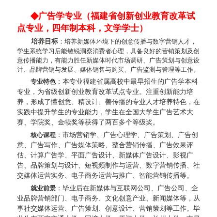
◆
广告学专业
（福建省创新创业教育改革试
点专业，四年制本科，文学学士）
培养目标
：
培养新媒体环境下的创意传播与数字营销人才，
学生系统学习后能敏锐洞察消费者心理，具备良好的营销策划及创
意传播能力，有能力胜任新媒体时代市场调研、广告策划与创意设
计、品牌营销与发展、媒体销售与购买、广告监测与管理等工作。
专业特色
：
本专业福建省属高校中最早招生的广告学本科
专业，为省级创新创业教育改革试点专业。注重创新能力培
养，形成了懂创意、精设计、善传播的专业人才培养特色，在
实践中提升学生的专业能力，学生在全国大学生广告艺术大
赛、学院奖、金犊奖等获得了两百多个等级奖。
核心课程
：
市场营销学、广告心理学、广告策划、广告创
意、广告写作、广告媒体策略、整合营销传播、广告效果评
估、计算广告学、平面广告设计、新媒体广告设计、影视广
告、品牌策划与设计、短视频制作与运营、数字营销传播、社
交媒体运营实务、电子商务运营与推广、智能营销传播等。
就业前景
：
毕业后在新媒体与互联网公司、广告公司、企
业品牌营销部门、电子商务、文化创意产业、新闻媒体等，从
事社交媒体运营、广告策划、创意设计、营销策划等工作。毕