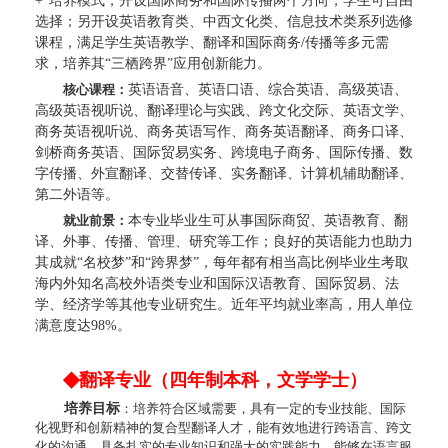
+”培养模式，开设国际商务和国际传播两个方向，学生可自由
选择；另开设英语教育类、中西文化类、信息技术类系列选修
课程，满足学生英语教学、翻译和国际商务/传播等多元需
求，培养其“三栖跨界”应用创新能力。
核心课程：
英语语音、英语口语、综合英语、高级英语、
高级英语视听说、翻译理论与实践、跨文化交际、英语文学、
商务英语视听说、商务英语写作、商务英语翻译、商务口译、
剑桥商务英语、国际贸易实务、跨境电子商务、国际传播、数
字传播、外宣翻译、交替传译、实务翻译、计算机辅助翻译、
第二外语等。
就业前景：
本专业毕业生可从事国际商贸、英语教育、翻
译、外事、传播、管理、研究等工作；良好的英语能力也助力
其成就
“名校梦”和“跨界梦”，每年都有相当高比例毕业生考取
海内外知名高校外语类专业和国际汉语教育、国际贸易、法
学、经济学等其他专业研究生。近年平均就业率高，用人单位
满意度达98%。
◆
翻译专业（四年制本科，文学学士）
培养目标
：培养符合区域需要，具有一定的专业技能、国际
化视野和创新精神的复合型翻译人才，能有效地进行跨语言、跨文
化的沟通，具备扎实的专业知识和强大的实践能力，能够在语言服