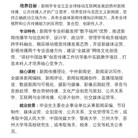
培养目标
：
新闻学专业立足全球移动互联网发展趋势对新闻
传播、公共传播人才的广泛需求，培养坚持马克思主义新闻观，坚
持正确政治立场方向，具有全媒体新闻传播知识和能力，具有全球
视野和公共传播能力的应用型、复合型、创新性人才。
专业特色：
新闻学专业积极发挥
“数字福州”优势，推进新
闻传播学与信息科学、设计学、政治学、管理学等相关领域的
跨学科融合。顺应移动视觉传播发展态势，开设新媒体运营、
影视传播两个专业选修方向，建设
“全媒派”
网络文化创造
营、
“讲好中国故事”创意传播工作坊等集中实践教学项目，打
造本科人才培养核心竞争力。
核心课程：
新闻传播理论、中外新闻史、新闻采访写作、
全媒体新闻编辑、新闻评论、新闻短视频创作、直播现场报
道、数据新闻与可视化、摄影与摄像、影像后期处理、录音与
音效处理、整合营销传播、文化产业创意与策划、公共关系
学、互联网与全球传播、纪录片创作、社交媒体运营等。
就业前景：
毕业生主要在企事业单位从事新闻采编、节目
制作、媒体运营、企划宣传、公共关系、文化管理等工作，或
考取中国人民大学、中国传媒大学、暨南大学、兰州大学、苏
州大学等高校研究生，或考取海关、税务、公安等机关公务
员。