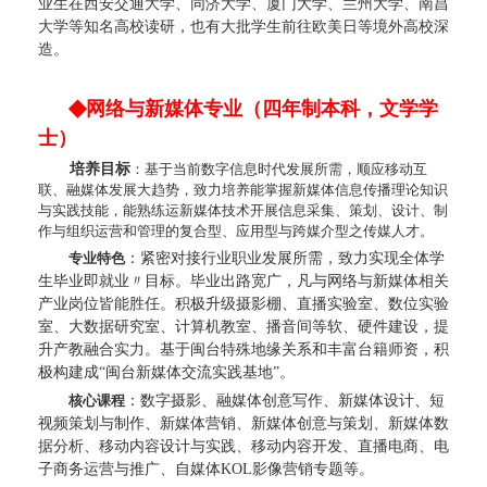
业生在西安交通大学、同济大学、厦门大学、兰州大学、南昌
大学等知名高校读研，也有大批学生前往欧美日等境外高校深
造。
◆
网络与新媒体专业（四年制本科，文学学
士）
培养目标
：
基于当前数字信息时代发展所需，顺应移动互
联、融媒体发展大趋势，致力培养能掌握新媒体信息传播理论知识
与实践技能，能熟练运新媒体技术开展信息采集、策划、
设计、制
作与组织运营和管理
的
复合型、应用型
与
跨媒介型之传媒人才。
专业特色
：
紧密对接行业职业发展
所
需，致力实现全体学
生
毕业即就业〃目标。毕业出路宽广，凡与网络与新媒体相关
产业岗位皆能
胜任
。积极升级摄影棚、直播实验室、数位实验
室、大数据研究室、计算机教室、播音间等软、硬件建设，提
升产教融合实力。基于闽台特殊地缘关系和丰富台籍师资，积
极构建成
“
闽台新媒体交流实践基地
”
。
核心课程
：
数字摄影、融媒体创意写作、新媒体设计、短
视频策划与制作、新媒体营销、新媒体创意与策划、新媒体数
据分析、移动内容设计与实践、移动内容开发、直播电商、电
子商务运营与推广、自媒体
KOL影像营销专题
等
。