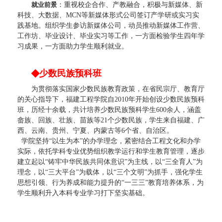
就业前景
：
重视校企合作、产教融合，积极与新媒体、新
科技、大数据、
MCN
等新媒体形式公司签订产学研或实习实
践基地。组织学生参访新媒体公司，
动员推动
新媒体工作营、
工作坊、毕业设计、毕业实习等
工作
，一
方
面检验学生四年学
习成果，一
方
面助力学生顺利
就业
。
◆
少数民族预科班
为贯彻落实国家少数民族教育政策，在省民宗厅、教育厅
的关心指导下，福建工程学院自
2010年开始创设少数民族预科
班，历经十余载，共计培养少数民族预科学生600余人，涵盖
畲族、回族、壮族、苗族等21个少数民族，学生来自福建、广
西、云南、贵州、宁夏、内蒙古等6个省、自治区。
学院坚持
“以生为本”的办学理念，紧密结合工程文化和办学
实际，依托学科专业优势组织教学运行和学生教育管理，逐步
建立起以“铸牢中华民族共同体意识”为主线，以“三全育人”为
理念，以“三大平台”为载体，以“三个文明”为抓手，强化学生
思想引领、行为养成和能力提升的“一三三”教育培养体系，为
学生顺利升入本科专业学习打下坚实基础。