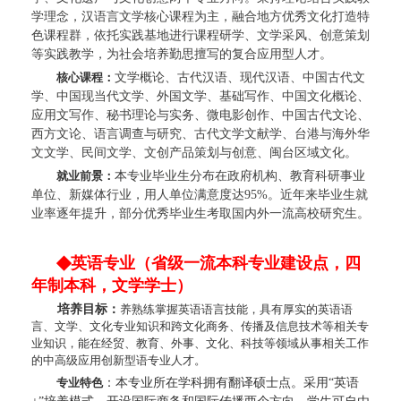
学理念，汉语言文学核心课程为主，融合地方优秀文化打造特
色课程群，依托实践基地进行课程研学、文学采风、创意策划
等实践教学，为社会培养勤思擅写的复合应用型人才。
核心课程：
文学概论、古代汉语、现代汉语、中国古代文
学、中国现当代文学、外国文学、基础写作、中国文化概论、
应用文写作、秘书理论与实务、微电影创作、中国古代文论、
西方文论、语言调查与研究、古代文学文献学、台港与海外华
文文学、民间文学、文创产品策划与创意、闽台区域文化。
就业前景：
本
专业毕业生分布在政府机构、教育科研事业
单位、新媒体行业，用人单位满意度达
95%。近年来毕业生就
业率逐年提升，部分优秀毕业生考取国内外一流高校研究生。
◆
英语专业
（省级一流本科专业建设点，四
年制本科，文学学士）
培养目标：
养熟练掌握英语语言技能，具有厚实的英语语
言、文学、文化专业知识和跨文化商务、传播及信息技术等相关专
业知识，能在经贸、教育、外事、文化、科技等领域从事相关工作
的中高级应用创新型语专业人才。
专业特色
：
本专业所在学科拥有翻译硕士点。采用
“英语