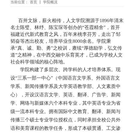
当前位置：
首页
学院概况
百卅文脉，薪火相传，人文学院溯源于1896年清末
名士陈璧、林纾、陈宝琛等创办的“苍霞精舍”，首开
福建近代新式教育之风，百年来桃李芬芳，走出了邹
韬奋等杰出校友，培养毕业生8000余名。学院秉
承“真、诚、勤、勇”之校训，赓续“厚德励学，弘文传
道”之精神，在中西交融中乐育英才，已成为学校人文
社会科学领域的核心阵地。
学院构建了多层次、跨学科的人才培养体系。现
设“三系一部一中心”（中国语言文学系、外国语言文
学系、新闻传播学系及大学英语教学部、人文素质中
心），开设汉语言文学、英语、翻译、广告学、新闻
学、网络与新媒体六个本科专业，其中英语专业为省
级一流本科专业。拥有国际中文教育、翻译、新闻与
传播三个硕士专业学位授权点，同时承担全校公共外
语和美育课程的教学任务，形成了本硕贯通、工文渗