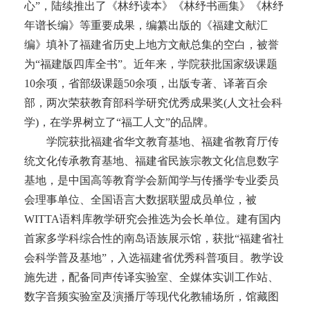
心”，陆续推出了《林纾读本》《林纾书画集》《林纾
年谱长编》等重要成果，编纂出版的《福建文献汇
编》填补了福建省历史上地方文献总集的空白，被誉
为“福建版四库全书”。近年来，学院获批国家级课题
10余项，省部级课题50余项，出版专著、译著百余
部，两次荣获教育部科学研究优秀成果奖(人文社会科
学)，在学界树立了“福工人文”的品牌。
学院获批福建省华文教育基地、福建省教育厅传
统文化传承教育基地、福建省民族宗教文化信息数字
基地，是中国高等教育学会新闻学与传播学专业委员
会理事单位、全国语言大数据联盟成员单位，被
WITTA语料库教学研究会推选为会长单位。建有国内
首家多学科综合性的南岛语族展示馆，获批“福建省社
会科学普及基地”，入选福建省优秀科普项目。教学设
施先进，配备同声传译实验室、全媒体实训工作站、
数字音频实验室及演播厅等现代化教辅场所，馆藏图