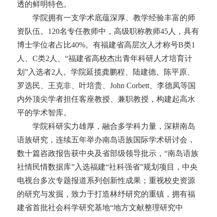
透的鲜明特色。
学院拥有一支学术底蕴深厚、教学经验丰富的师
资队伍。120名专任教师中，高级职称教师45人，具有
博士学位者占比40%。有福建省高层次人才称号B类1
人、C类2人、“福建省高校杰出青年科研人才培育计
划”入选者2人。学院延揽龚鹏程、陆建德、陈平原、
罗选民、王克非、叶培贵、John Corbett、李德凤等国
内外顶尖学者担任客座教授、兼职教授，构建起高水
平的学术智库。
学院科研实力雄厚，融合多学科力量，深耕南岛
语族研究，连续五年举办南岛语族国际学术研讨会，
数十篇咨政报告获中央及省部级领导批示，“南岛语族
社情民情数据库”入选福建“社科强省”规划项目，中央
电视台多次专题报道系列创新性成果；重视校史资源
的研究与发掘，致力于打造林纾研究的重镇，拥有福
建省首批社会科学研究基地“地方文献整理研究中