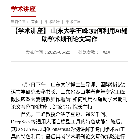
学术讲座
当前位置：
首页
学术科研
学术讲座
【学术讲座】 山东大学王峰:如何利用AI辅
助学术期刊论文写作
发布时间：2025-05-22 浏览次数：
548
5
月
7
日
下
午，
山东大学博士生导师、国际韩礼德
语言学研究会秘书长、山东省泰山学者青年专家王峰
教授应邀为我院教师作
题为“
如何利用
AI
辅助学术期刊
论文写作
”的
讲座
，
涂家金副院长主持
。
首先，王峰教授介绍了豆包、通义千问、
DeepSeek
等通用
大语言模型工具的特色功能；随后，
其以
SCISPACE
和
Consensus
为例讲解了专门学术
AI
工
具的特色利用；最后其
就学术期刊论文写作策略进行