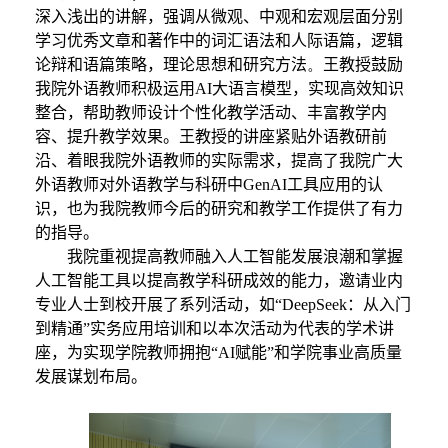
深入浅出的讲解，强调从微观、中观和宏观层面分别
学习优秀文章和著作中的词汇语法和人际语篇，逻辑
论辩和语篇策略，理论思想和研究方法
。
王教授鼓励
我院外语教师积极运用
AI
大语言模型，实现高效知识
整合，帮助教师设计个性化教学活动、丰富教学内
容、提升教学效果
。王教授的讲座紧贴外语教研前
沿、着眼我院外语教师的实际需求，提高了我院广大
外语教师对外语教学与科研中
GenAI
工具应用的认
识，也为我院教师今后的研究和教学工作提供了有力
的指导
。
我院重视提高教师融入人工智能发展浪潮和掌握
人工智能工具以提高教学科研成效的能力，邀请业内
专业人士到校开展了系列活动，如“
DeepSeek
：从入门
到精通”实务应用培训和以本次活动为代表的学术讲
座，为实现学院教师拥抱“
AI
赋能”和学院事业高质量
发展谋划布局。