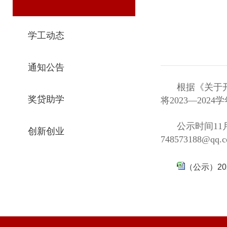
学工动态
通知公告
根据《
关于
奖贷助学
将
2023—2024
公示时间
11
创新创业
748573188@qq.
（公示）20